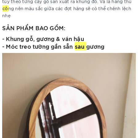
tùy theo từng cây gỗ sản xuất ra khung đó. Và là hàng thủ
cô
ng nên màu sắc giữa các đợt hàng sẽ có thể chênh lệch
nhẹ
SẢN PHẨM BAO GỒM:
- Khung gỗ, gương & ván hậu
- Móc treo tường gắn sẵn
sau
gương