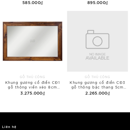
45x60 phủ bì
60x80 phủ bì
585.000₫
895.000₫
GỖ THỦ CÔNG
GỖ THỦ CÔNG
Khung gương cổ điển CĐ1
Khung gương cổ điển CĐ3
gỗ thông viền xéo 8cm
gỗ thông bậc thang 5cm
80x120 phủ bì
50x150 phủ bì
3.275.000₫
2.265.000₫
Liên hệ