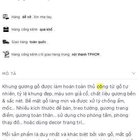
Hàng
dễ vỡ
. Xin nhẹ tay.
Hàng cồng kềnh
quá khổ
.
Giao hàng
toàn quốc
.
Hàng cồng kềnh chỉ giao hàng trong
nội thành TPHCM
.
MÔ TẢ
Khung gương gỗ được làm hoàn toàn thủ
cô
ng từ gỗ tự
nhiên, tỷ lệ khung đẹp, màu sơn giả cổ, chất liệu gương bền
& sắc nét. Bề mặt gỗ láng mịn và được xử lý chống ẩm,
mốc... Nhiều kích thước để bàn, treo tường, gương trang
điểm, gương toàn thân... sử dụng cho phòng tắm, phòng
thay đồ... hoặc dùng decor trang trí...
Mỗi sản phẩm là duy nhất và khác biệt bởi vân gỗ, mắt gỗ