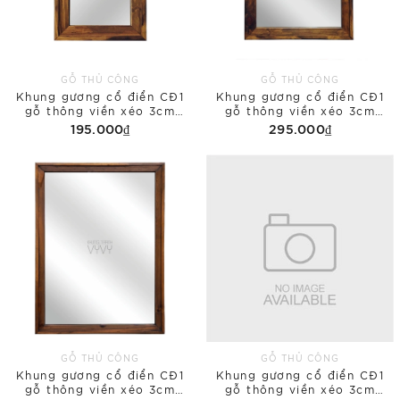
GỖ THỦ CÔNG
GỖ THỦ CÔNG
Khung gương cổ điển CĐ1
Khung gương cổ điển CĐ1
gỗ thông viền xéo 3cm
gỗ thông viền xéo 3cm
20x30 phủ bì
30x40 phủ bì
195.000₫
295.000₫
GỖ THỦ CÔNG
GỖ THỦ CÔNG
Khung gương cổ điển CĐ1
Khung gương cổ điển CĐ1
gỗ thông viền xéo 3cm
gỗ thông viền xéo 3cm