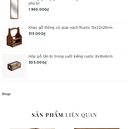
phủ bì
1.965.000₫
Khay gỗ thông có quai xách Rustic 15x22x29cm
315.000₫
Hộp gỗ tần bì trong suốt kiếng rustic 8x16x6cm
305.000₫
Blogs
SẢN PHẨM
LIÊN QUAN