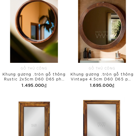
GỖ THỦ CÔNG
GỖ THỦ CÔNG
Khung gương .tròn gỗ thông
Khung gương .tròn gỗ thông
Rustic 2x5cm D60 D65 phủ
Vintage 4.5cm D60 D65 phủ
bì
bì
1.495.000₫
1.695.000₫