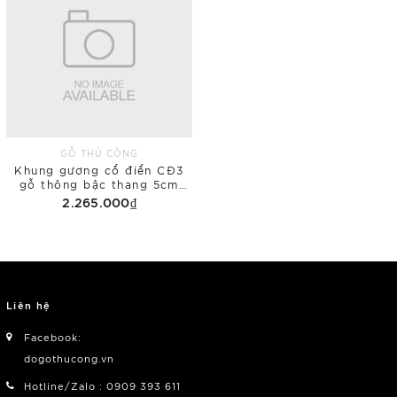
GỖ THỦ CÔNG
Khung gương cổ điển CĐ3
gỗ thông bậc thang 5cm
50x150 phủ bì
2.265.000₫
Liên hệ
Facebook:
dogothucong.vn
Hotline/Zalo : 0909 393 611