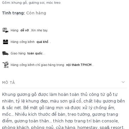
Gồm: khung gỗ, gương soi, móc treo
Tình trạng:
Còn hàng
Hàng
dễ vỡ
. Xin nhẹ tay.
Hàng cồng kềnh
quá khổ
.
Giao hàng
toàn quốc
.
Hàng cồng kềnh chỉ giao hàng trong
nội thành TPHCM
.
MÔ TẢ
Khung gương gỗ được làm hoàn toàn thủ công từ gỗ tự
nhiên, tỷ lệ khung đẹp, màu sơn giả cổ, chất liệu gương bền
& sắc nét. Bề mặt gỗ láng mịn và được xử lý chống ẩm,
mốc... Nhiều kích thước để bàn, treo tường, gương trang
điểm, gương toàn thân... thích hợp trang trí bàn console,
phòng khách, phòng ngủ, cửa hàng, homestay, spa& resort,