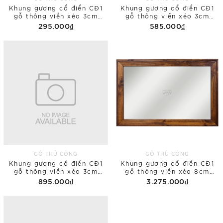
Khung gương cổ điển CĐ1
Khung gương cổ điển CĐ1
gỗ thông viền xéo 3cm
gỗ thông viền xéo 3cm
30x40 phủ bì
45x60 phủ bì
295.000₫
585.000₫
GỖ THỦ CÔNG
GỖ THỦ CÔNG
Khung gương cổ điển CĐ1
Khung gương cổ điển CĐ1
gỗ thông viền xéo 3cm
gỗ thông viền xéo 8cm
60x80 phủ bì
80x120 phủ bì
895.000₫
3.275.000₫