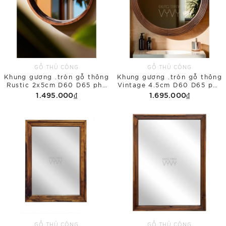
GỖ THỦ CÔNG
GỖ THỦ CÔNG
Khung gương .tròn gỗ thông
Khung gương .tròn gỗ thông
Rustic 2x5cm D60 D65 phủ
Vintage 4.5cm D60 D65 phủ
bì
bì
1.495.000₫
1.695.000₫
GỖ THỦ CÔNG
GỖ THỦ CÔNG