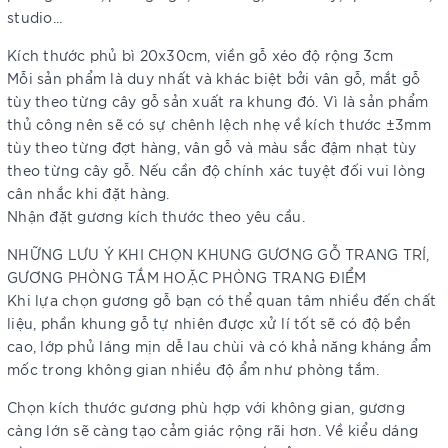
studio...
Kích thước phủ bì 20x30cm, viền gỗ xéo độ rộng 3cm
Mỗi sản phẩm là duy nhất và khác biệt bởi vân gỗ, mắt gỗ
tùy theo từng cây gỗ sản xuất ra khung đó. Vì là sản phẩm
thủ công nên sẽ có sự chênh lệch nhẹ về kích thước ±3mm
tùy theo từng đợt hàng, vân gỗ và màu sắc đậm nhạt tùy
theo từng cây gỗ. Nếu cần độ chính xác tuyệt đối vui lòng
cân nhắc khi đặt hàng.
Nhận đặt gương kích thước theo yêu cầu.
NHỮNG LƯU Ý KHI CHỌN KHUNG GƯƠNG GỖ TRANG TRÍ,
GƯƠNG PHÒNG TẮM HOẶC PHÒNG TRANG ĐIỂM
Khi lựa chọn gương gỗ bạn có thể quan tâm nhiều đến chất
liệu, phần khung gỗ tự nhiên được xử lí tốt sẽ có độ bền
cao, lớp phủ láng mịn dễ lau chùi và có khả năng kháng ẩm
mốc trong không gian nhiều độ ẩm như phòng tắm.
Chọn kích thước gương phù hợp với không gian, gương
càng lớn sẽ càng tạo cảm giác rộng rãi hơn. Về kiểu dáng