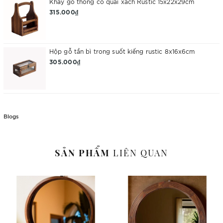
Khay gỗ thông có quai xách Rustic 15x22x29cm
315.000₫
Hộp gỗ tần bì trong suốt kiếng rustic 8x16x6cm
305.000₫
Blogs
SẢN PHẨM
LIÊN QUAN