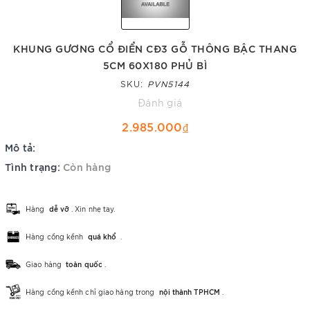
KHUNG GƯƠNG CỔ ĐIỂN CĐ3 GỖ THÔNG BẬC THANG
5CM 60X180 PHỦ BÌ
SKU:
PVN5144
Đánh giá
2.985.000₫
Mô tả:
Tình trạng:
Còn hàng
Hàng
dễ vỡ
. Xin nhẹ tay.
Hàng cồng kềnh
quá khổ
.
Giao hàng
toàn quốc
.
Hàng cồng kềnh chỉ giao hàng trong
nội thành TPHCM
.