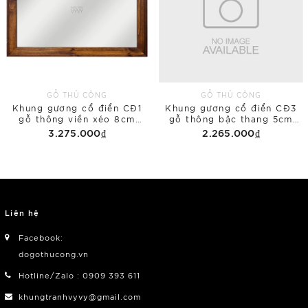
GỖ THỦ CÔNG
GỖ THỦ CÔNG
Khung gương cổ điển CĐ1
Khung gương cổ điển CĐ3
gỗ thông viền xéo 8cm
gỗ thông bậc thang 5cm
80x120 phủ bì
50x150 phủ bì
3.275.000₫
2.265.000₫
Liên hệ
Facebook:
dogothucong.vn
Hotline/Zalo : 0909 393 611
khungtranhvyvy@gmail.com