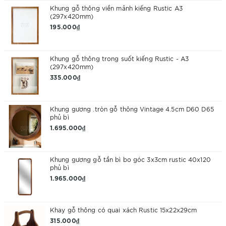
Khung gỗ thông viền mảnh kiếng Rustic A3
(297x420mm)
195.000₫
Khung gỗ thông trong suốt kiếng Rustic - A3
(297x420mm)
335.000₫
Khung gương .tròn gỗ thông Vintage 4.5cm D60 D65
phủ bì
1.695.000₫
Khung gương gỗ tần bì bo góc 3x3cm rustic 40x120
phủ bì
1.965.000₫
Khay gỗ thông có quai xách Rustic 15x22x29cm
315.000₫