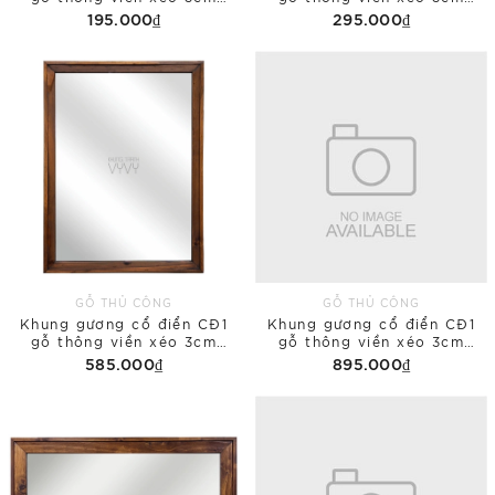
20x30 phủ bì
30x40 phủ bì
195.000₫
295.000₫
GỖ THỦ CÔNG
GỖ THỦ CÔNG
Khung gương cổ điển CĐ1
Khung gương cổ điển CĐ1
gỗ thông viền xéo 3cm
gỗ thông viền xéo 3cm
45x60 phủ bì
60x80 phủ bì
585.000₫
895.000₫