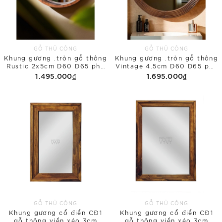
GỖ THỦ CÔNG
GỖ THỦ CÔNG
Khung gương .tròn gỗ thông
Khung gương .tròn gỗ thông
Rustic 2x5cm D60 D65 phủ
Vintage 4.5cm D60 D65 phủ
bì
bì
1.495.000₫
1.695.000₫
GỖ THỦ CÔNG
GỖ THỦ CÔNG
Khung gương cổ điển CĐ1
Khung gương cổ điển CĐ1
gỗ thông viền xéo 3cm
gỗ thông viền xéo 3cm