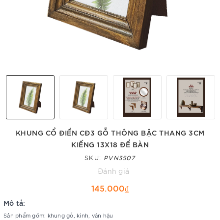
KHUNG CỔ ĐIỂN CĐ3 GỖ THÔNG BẬC THANG 3CM
KIẾNG 13X18 ĐỂ BÀN
SKU:
PVN3507
Đánh giá
145.000₫
Mô tả:
Sản phẩm gồm: khung gỗ, kính, ván hậu