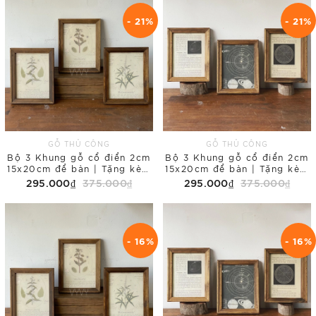
- 21%
- 21%
GỖ THỦ CÔNG
GỖ THỦ CÔNG
Bộ 3 Khung gỗ cổ điển 2cm
Bộ 3 Khung gỗ cổ điển 2cm
15x20cm để bàn | Tặng kèm
15x20cm để bàn | Tặng kèm
tranh in Floral
tranh in Galaxy
295.000₫
375.000₫
295.000₫
375.000₫
- 16%
- 16%