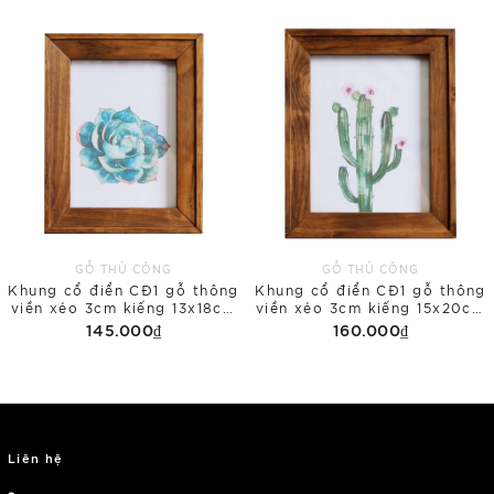
GỖ THỦ CÔNG
GỖ THỦ CÔNG
Khung cổ điển CĐ1 gỗ thông
Khung cổ điển CĐ1 gỗ thông
viền xéo 3cm kiếng 13x18cm
viền xéo 3cm kiếng 15x20cm
để bàn
để bàn
145.000₫
160.000₫
Liên hệ