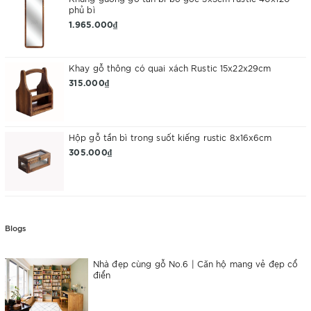
phủ bì
1.965.000₫
Khay gỗ thông có quai xách Rustic 15x22x29cm
315.000₫
Hộp gỗ tần bì trong suốt kiếng rustic 8x16x6cm
305.000₫
Blogs
Nhà đẹp cùng gỗ No.6 | Căn hộ mang vẻ đẹp cổ
điển