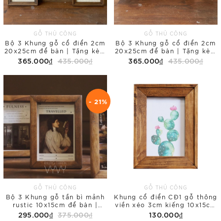
GỖ THỦ CÔNG
GỖ THỦ CÔNG
Bộ 3 Khung gỗ cổ điển 2cm
Bộ 3 Khung gỗ cổ điển 2cm
20x25cm để bàn | Tặng kèm
20x25cm để bàn | Tặng kèm
tranh in Floral
tranh in Galaxy
365.000₫
435.000₫
365.000₫
435.000₫
- 21%
GỖ THỦ CÔNG
GỖ THỦ CÔNG
Bộ 3 Khung gỗ tần bì mảnh
Khung cổ điển CĐ1 gỗ thông
rustic 10x15cm để bàn |
viền xéo 3cm kiếng 10x15cm
Tặng kèm tranh in Romance
để bàn
295.000₫
375.000₫
130.000₫