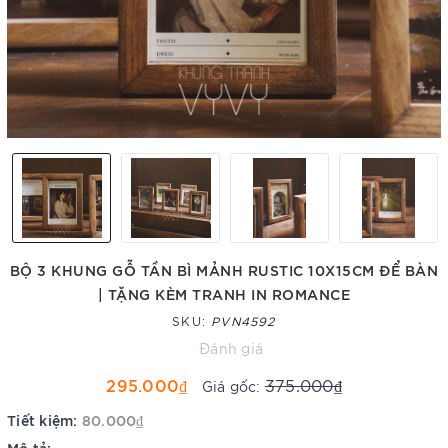
BỘ 3 KHUNG GỖ TẦN BÌ MẢNH RUSTIC 10X15CM ĐỂ BÀN
| TẶNG KÈM TRANH IN ROMANCE
SKU:
PVN4592
Đánh giá
295.000₫
375.000₫
Giá gốc:
Tiết kiệm:
80.000₫
Mô tả: