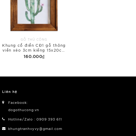
GỖ THỦ CÔNG
Khung cổ điển CĐ1 gỗ thông
viền xéo 3cm kiếng 15x20cm
để bàn
160.000₫
Liên hệ
Facebook:
dogothucong.vn
Hotline/Zalo : 0909 393 611
khungtranhvyvy@gmail.com