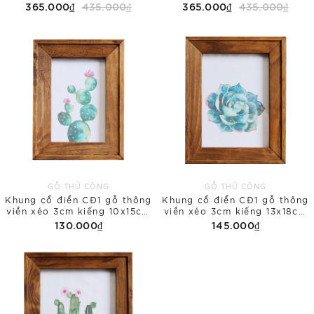
tranh in Floral
tranh in Galaxy
365.000₫
435.000₫
365.000₫
435.000₫
GỖ THỦ CÔNG
GỖ THỦ CÔNG
Khung cổ điển CĐ1 gỗ thông
Khung cổ điển CĐ1 gỗ thông
viền xéo 3cm kiếng 10x15cm
viền xéo 3cm kiếng 13x18cm
để bàn
để bàn
130.000₫
145.000₫