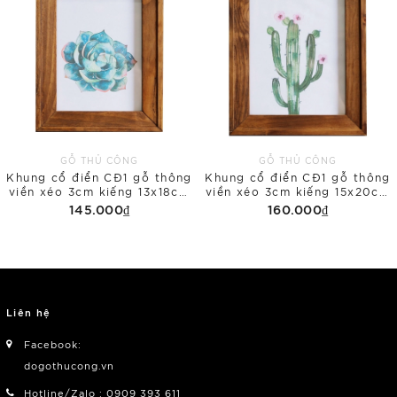
GỖ THỦ CÔNG
GỖ THỦ CÔNG
Khung cổ điển CĐ1 gỗ thông
Khung cổ điển CĐ1 gỗ thông
viền xéo 3cm kiếng 13x18cm
viền xéo 3cm kiếng 15x20cm
để bàn
để bàn
145.000₫
160.000₫
Liên hệ
Facebook:
dogothucong.vn
Hotline/Zalo : 0909 393 611