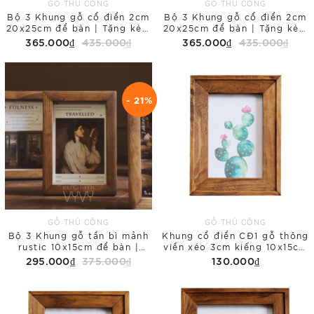
GỖ THỦ CÔNG
GỖ THỦ CÔNG
Bộ 3 Khung gỗ cổ điển 2cm
Bộ 3 Khung gỗ cổ điển 2cm
20x25cm để bàn | Tặng kèm
20x25cm để bàn | Tặng kèm
tranh in Floral
tranh in Galaxy
365.000₫
435.000₫
365.000₫
435.000₫
- 21%
GỖ THỦ CÔNG
GỖ THỦ CÔNG
Bộ 3 Khung gỗ tần bì mảnh
Khung cổ điển CĐ1 gỗ thông
rustic 10x15cm để bàn |
viền xéo 3cm kiếng 10x15cm
Tặng kèm tranh in Romance
để bàn
295.000₫
375.000₫
130.000₫