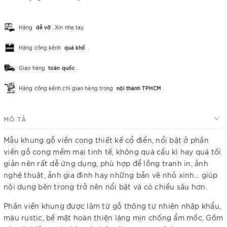
Hàng
dễ vỡ
. Xin nhẹ tay.
Hàng cồng kềnh
quá khổ
.
Giao hàng
toàn quốc
.
Hàng cồng kềnh chỉ giao hàng trong
nội thành TPHCM
.
MÔ TẢ
Mẫu khung gỗ viền cong thiết kế cổ điển, nổi bật ở phần
viền gỗ cong mềm mại tinh tế, không quá cầu kì hay quá tối
giản nên rất dễ ứng dụng, phù hợp để lồng tranh in, ảnh
nghệ thuật, ảnh gia đình hay những bản vẽ nhỏ xinh... giúp
nội dung bên trong trở nên nổi bật và có chiều sâu hơn.
Phần viền khung được làm từ gỗ thông tự nhiên nhập khẩu,
màu rustic, bề mặt hoàn thiện láng mịn chống ẩm mốc. Gồm