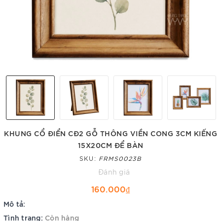
KHUNG CỔ ĐIỂN CĐ2 GỖ THÔNG VIỀN CONG 3CM KIẾNG
15X20CM ĐỂ BÀN
SKU:
FRMS0023B
Đánh giá
160.000₫
Mô tả:
Tình trạng:
Còn hàng