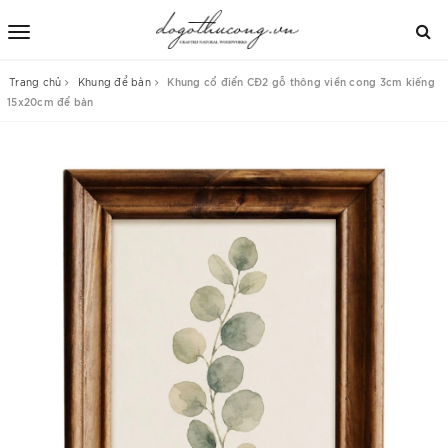
Trang chủ
Khung để bàn
Khung cổ điển CĐ2 gỗ thông viền cong 3cm kiếng
15x20cm để bàn