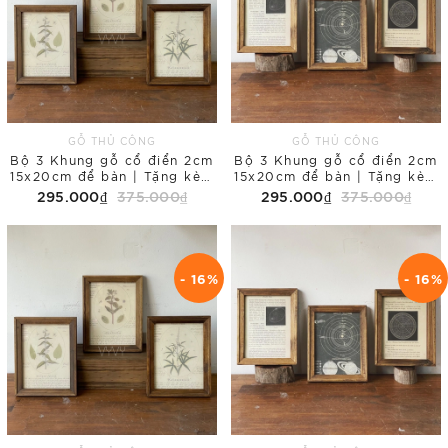
GỖ THỦ CÔNG
GỖ THỦ CÔNG
Bộ 3 Khung gỗ cổ điển 2cm
Bộ 3 Khung gỗ cổ điển 2cm
15x20cm để bàn | Tặng kèm
15x20cm để bàn | Tặng kèm
tranh in Floral
tranh in Galaxy
295.000₫
375.000₫
295.000₫
375.000₫
- 16%
- 16%