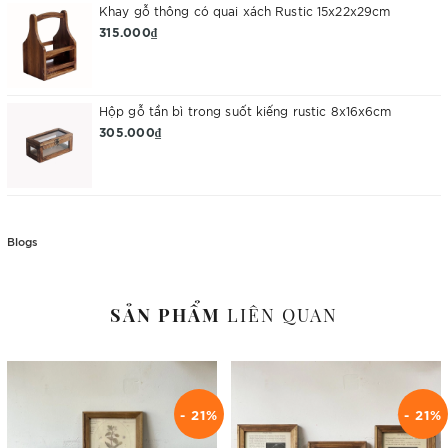
Khay gỗ thông có quai xách Rustic 15x22x29cm
315.000₫
Hộp gỗ tần bì trong suốt kiếng rustic 8x16x6cm
305.000₫
Blogs
SẢN PHẨM
LIÊN QUAN
- 21%
- 21%