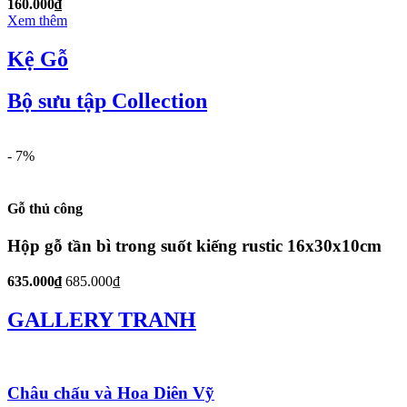
160.000₫
Xem thêm
Kệ
Gỗ
Bộ sưu tập
Collection
- 7%
Gỗ thủ công
Hộp gỗ tần bì trong suốt kiếng rustic 16x30x10cm
635.000₫
685.000₫
GALLERY
TRANH
Châu chấu và Hoa Diên Vỹ