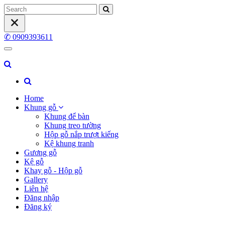
✆ 0909393611
Home
Khung gỗ
Khung để bàn
Khung treo tường
Hộp gỗ nắp trượt kiếng
Kệ khung tranh
Gương gỗ
Kệ gỗ
Khay gỗ - Hộp gỗ
Gallery
Liên hệ
Đăng nhập
Đăng ký