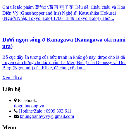
Chi tiết tác phẩm 葛飾北斎画 燕子花 Tiêu đề: Châu chấu và Hoa
Diên Vỹ (Grasshopper and Iris) Nghệ sĩ: Katsushika Hokusai
(Người Nhật, Tokyo [Edo] 1760–1849 Tokyo [Edo]) Thời...
Dưới ngọn sóng ở Kanagawa (Kanagawa oki nami
ura)
Bố cục đầy ấn tượng của bức tranh in khắc gỗ này, được cho là đã
truyền cảm hứng cho tác phẩm La Mer (Biển) của Debussy và Der
Berg (Ngọn núi) của Rilke, đã củng cố dan...
Xem tất cả
Liên hệ
Facebook:
dogothucong.vn
Hotline/Zalo : 0909 393 611
khungtranhvyvy@gmail.com
Menu