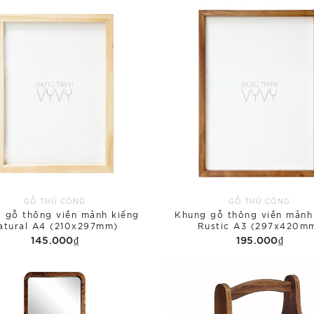
GỖ THỦ CÔNG
GỖ THỦ CÔNG
 gỗ thông viền mảnh kiếng
Khung gỗ thông viền mảnh
atural A4 (210x297mm)
Rustic A3 (297x420m
145.000₫
195.000₫