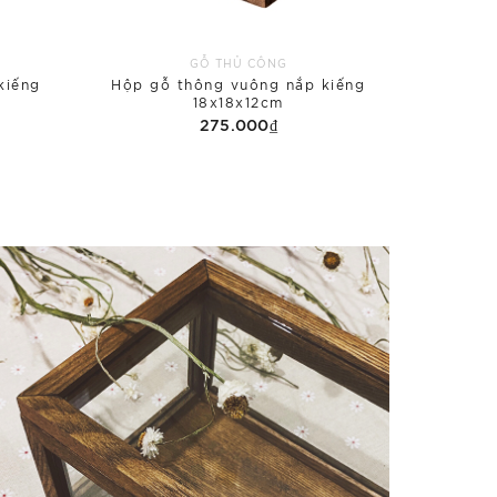
GỖ THỦ CÔNG
kiếng
Hộp gỗ thông vuông nắp kiếng
18x18x12cm
275.000₫