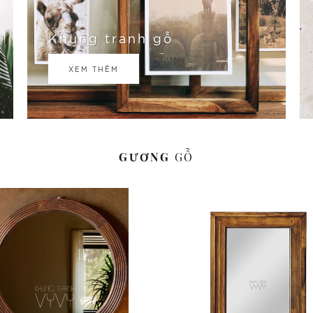
Khung tranh gỗ
XEM THÊM
GƯƠNG
GỖ