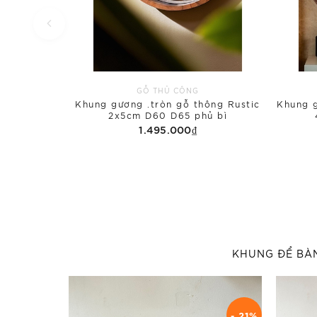
GỖ THỦ CÔNG
Khung gương .tròn gỗ thông Rustic
Khung g
2x5cm D60 D65 phủ bì
1.495.000₫
KHUNG ĐỂ BÀ
- 21%