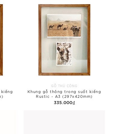
GỖ THỦ CÔNG
 kiếng
Khung gỗ thông trong suốt kiếng
m)
Rustic - A3 (297x420mm)
335.000₫