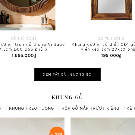
GỖ THỦ CÔNG
GỖ THỦ CÔNG
ương .tròn gỗ thông Vintage
Khung gương cổ điển CĐ1 g
4.5cm D60 D65 phủ bì
viền xéo 3cm 20x30 phủ
1.695.000₫
195.000₫
XEM TẤT CẢ .
GƯƠNG
GỖ
KHUNG
GỖ
N
KHUNG TREO TƯỜNG
HỘP GỖ NẮP TRƯỢT KIẾNG
KỆ 
- 21%