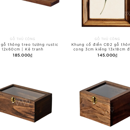
GỖ THỦ CÔNG
GỖ THỦ CÔNG
 gỗ thông treo tường rustic
Khung cổ điển CĐ2 gỗ thôn
12x60cm | Kệ tranh
cong 3cm kiếng 13x18cm đ
185.000₫
145.000₫