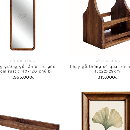
GỖ THỦ CÔNG
GỖ THỦ CÔNG
g gương gỗ tần bì bo góc
Khay gỗ thông có quai xách
cm rustic 40x120 phủ bì
15x22x29cm
1.965.000₫
315.000₫