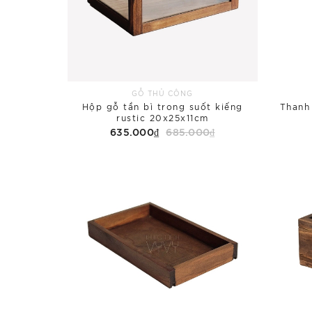
GỖ THỦ CÔNG
Hộp gỗ tần bì trong suốt kiếng
Thanh
rustic 20x25x11cm
635.000₫
685.000₫