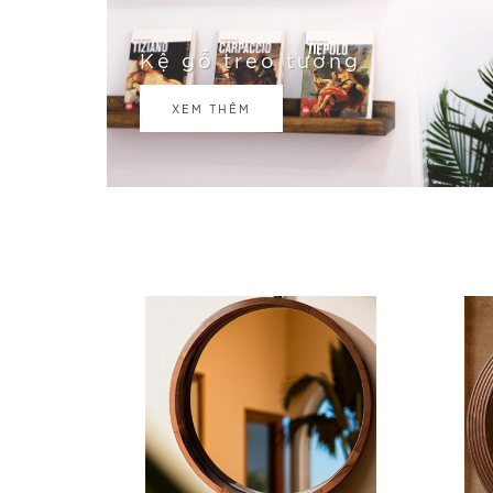
Kệ gỗ treo tường
XEM THÊM