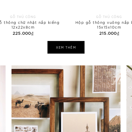
GỖ THỦ CÔNG
GỖ THỦ CÔNG
ỗ thông chữ nhật nắp kiếng
Hộp gỗ thông vuông nắp 
12x22x8cm
15x15x10cm
225.000₫
215.000₫
XEM THÊM