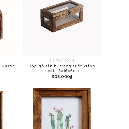
GỖ THỦ CÔNG
 Rustic
Hộp gỗ tần bì trong suốt kiếng
rustic 8x16x6cm
305.000₫