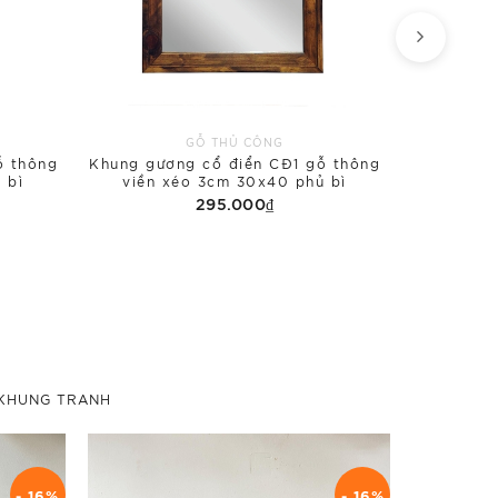
GỖ THỦ CÔNG
ỗ thông
Khung gương cổ điển CĐ1 gỗ thông
Khung gươ
 bì
viền xéo 3cm 30x40 phủ bì
viền 
295.000₫
KHUNG TRANH
- 16%
- 16%