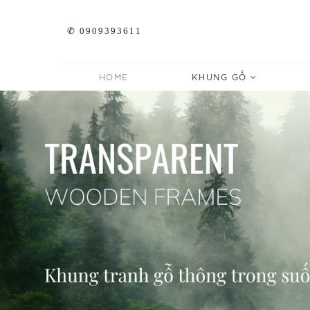
✆ 0909393611
HOME
KHUNG GỖ