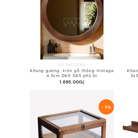
GỖ THỦ CÔNG
Khung gương .tròn gỗ thông Vintage
Khun
4.5cm D60 D65 phủ bì
3x3
1.695.000₫
- 7%