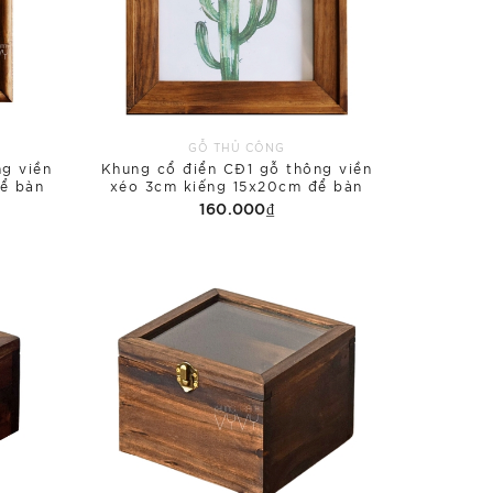
GỖ THỦ CÔNG
g viền
Khung cổ điển CĐ1 gỗ thông viền
ể bàn
xéo 3cm kiếng 15x20cm để bàn
160.000₫