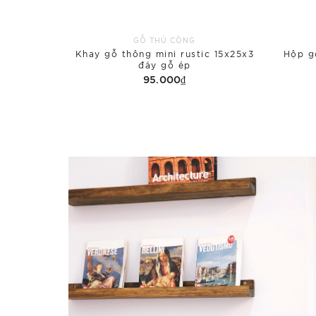
GỖ THỦ CÔNG
Khay gỗ thông mini rustic 15x25x3
Hộp g
đáy gỗ ép
95.000₫