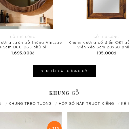
GỖ THỦ CÔNG
GỖ THỦ CÔNG
ương .tròn gỗ thông Vintage
Khung gương cổ điển CĐ1 g
4.5cm D60 D65 phủ bì
viền xéo 3cm 20x30 phủ
1.695.000₫
195.000₫
XEM TẤT CẢ .
GƯƠNG
GỖ
KHUNG
GỖ
N
KHUNG TREO TƯỜNG
HỘP GỖ NẮP TRƯỢT KIẾNG
KỆ 
- 21%