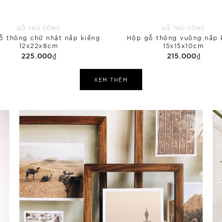
GỖ THỦ CÔNG
GỖ THỦ CÔNG
ỗ thông chữ nhật nắp kiếng
Hộp gỗ thông vuông nắp 
12x22x8cm
15x15x10cm
225.000₫
215.000₫
XEM THÊM