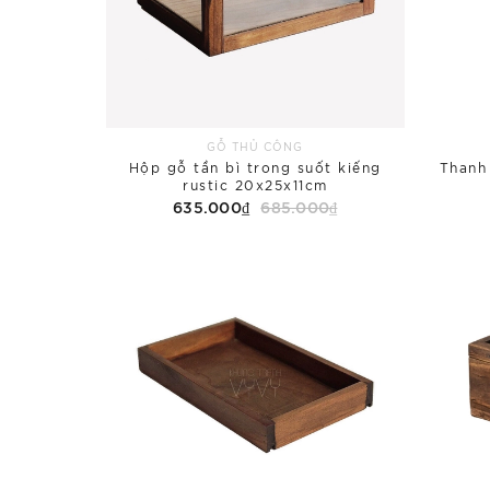
GỖ THỦ CÔNG
Hộp gỗ tần bì trong suốt kiếng
Thanh
rustic 20x25x11cm
635.000₫
685.000₫