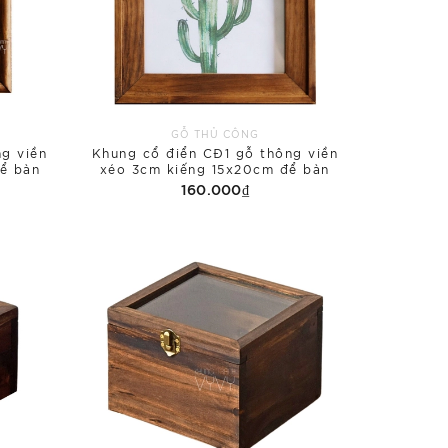
GỖ THỦ CÔNG
g viền
Khung cổ điển CĐ1 gỗ thông viền
ể bàn
xéo 3cm kiếng 15x20cm để bàn
160.000₫