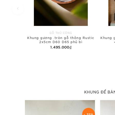
GỖ THỦ CÔNG
Khung gương .tròn gỗ thông Rustic
Khung g
2x5cm D60 D65 phủ bì
1.495.000₫
KHUNG ĐỂ BÀ
- 21%