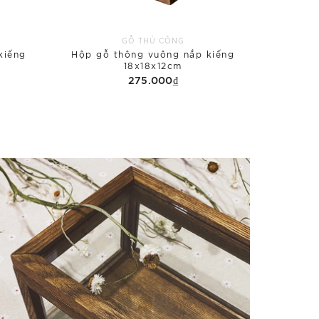
GỖ THỦ CÔNG
kiếng
Hộp gỗ thông vuông nắp kiếng
18x18x12cm
275.000₫