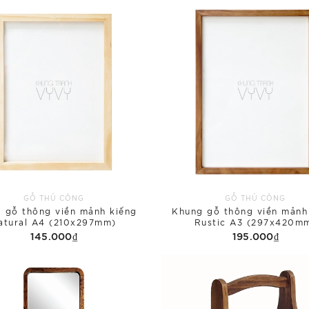
GỖ THỦ CÔNG
GỖ THỦ CÔNG
 gỗ thông viền mảnh kiếng
Khung gỗ thông viền mảnh
atural A4 (210x297mm)
Rustic A3 (297x420m
145.000₫
195.000₫