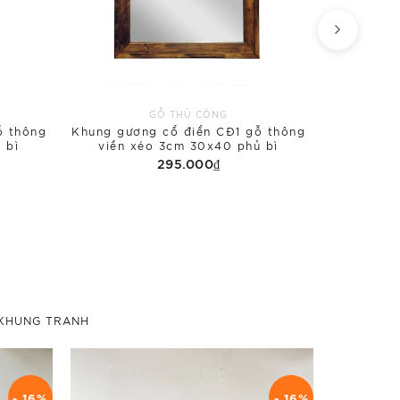
GỖ THỦ CÔNG
ỗ thông
Khung gương cổ điển CĐ1 gỗ thông
Khung gươ
 bì
viền xéo 3cm 30x40 phủ bì
viền 
295.000₫
KHUNG TRANH
- 16%
- 16%