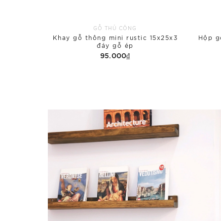
GỖ THỦ CÔNG
Khay gỗ thông mini rustic 15x25x3
Hộp g
đáy gỗ ép
95.000₫