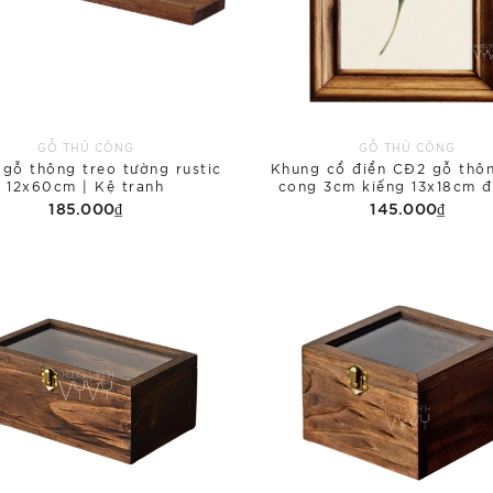
GỖ THỦ CÔNG
GỖ THỦ CÔNG
 gỗ thông treo tường rustic
Khung cổ điển CĐ2 gỗ thôn
12x60cm | Kệ tranh
cong 3cm kiếng 13x18cm đ
185.000₫
145.000₫