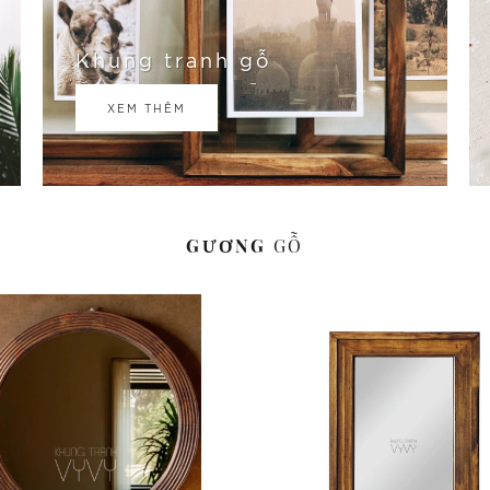
Khung tranh gỗ
XEM THÊM
GƯƠNG
GỖ