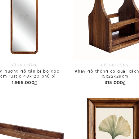
GỖ THỦ CÔNG
GỖ THỦ CÔNG
g gương gỗ tần bì bo góc
Khay gỗ thông có quai xách
cm rustic 40x120 phủ bì
15x22x29cm
1.965.000₫
315.000₫