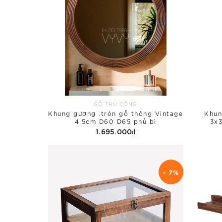
GỖ THỦ CÔNG
Khung gương .tròn gỗ thông Vintage
Khun
4.5cm D60 D65 phủ bì
3x3
1.695.000₫
- 7%