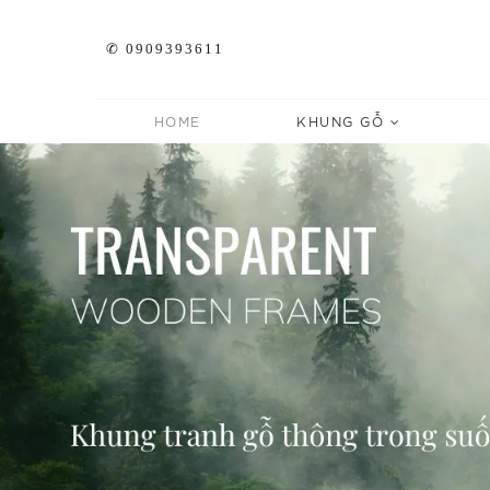
✆ 0909393611
HOME
KHUNG GỖ