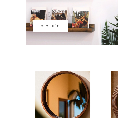
Kệ gỗ treo tường
XEM THÊM