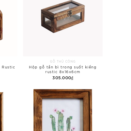
GỖ THỦ CÔNG
 Rustic
Hộp gỗ tần bì trong suốt kiếng
rustic 8x16x6cm
305.000₫