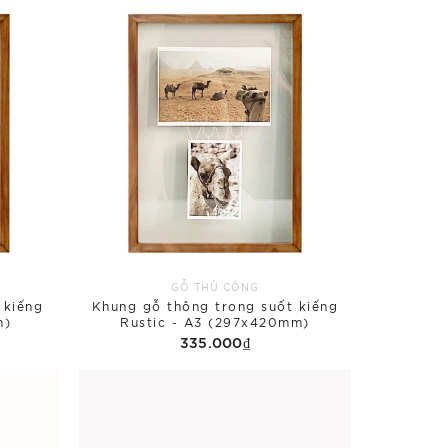
GỖ THỦ CÔNG
 kiếng
Khung gỗ thông trong suốt kiếng
m)
Rustic - A3 (297x420mm)
335.000₫