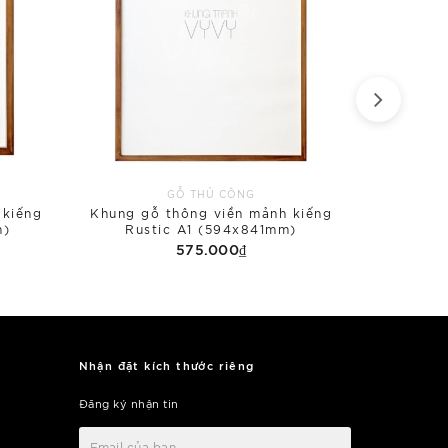
GỖ THỦ CÔNG
 kiếng
Khung gỗ thông viền mảnh kiếng
Khung gỗ
m)
Rustic A1 (594x841mm)
575.000₫
Nhận đặt kích thước riêng
Đăng ký nhận tin