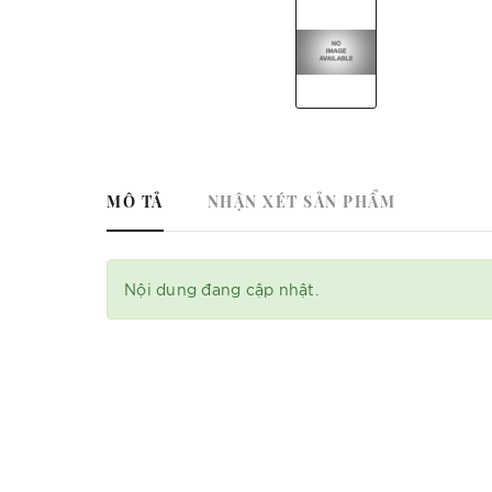
MÔ TẢ
NHẬN XÉT SẢN PHẨM
Nội dung đang cập nhật.