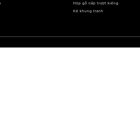
m
Hộp gỗ nắp trượt kiếng
Kệ khung tranh