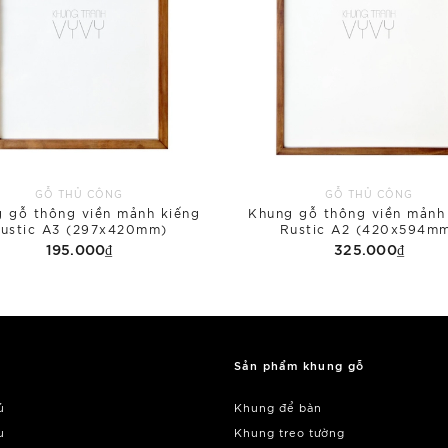
GỖ THỦ CÔNG
GỖ THỦ CÔNG
 gỗ thông viền mảnh kiếng
Khung gỗ thông viền mảnh
ustic A3 (297x420mm)
Rustic A2 (420x594m
195.000₫
325.000₫
Sản phẩm khung gỗ
ủ
Khung để bàn
u
Khung treo tường