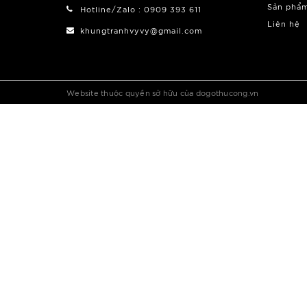
Sản phẩ
Hotline/Zalo : 0909 393 611
Liên hệ
khungtranhvyvy@gmail.com
Website thuộc quyền sở hữu của dogothucong.vn