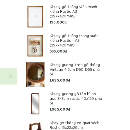
Khung gỗ thông viền mảnh
kiếng Rustic A3
(297x420mm)
195.000₫
Khung gỗ thông trong suốt
kiếng Rustic - A3
(297x420mm)
335.000₫
Khung gương .tròn gỗ thông
Vintage 4.5cm D60 D65 phủ
×
bì
1.695.000₫
Khung gương gỗ tần bì bo
góc 3x3cm rustic 40x120 phủ
bì
1.965.000₫
Khay gỗ thông có quai xách
Rustic 15x22x29cm