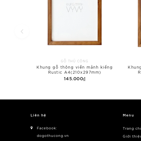
GỖ THỦ CÔNG
Khung gỗ thông viền mảnh kiếng
Khung
Rustic A4(210x297mm)
R
145.000₫
Liên hệ
Menu
Facebook:
Trang ch
dogothucong.vn
Giới thiệ