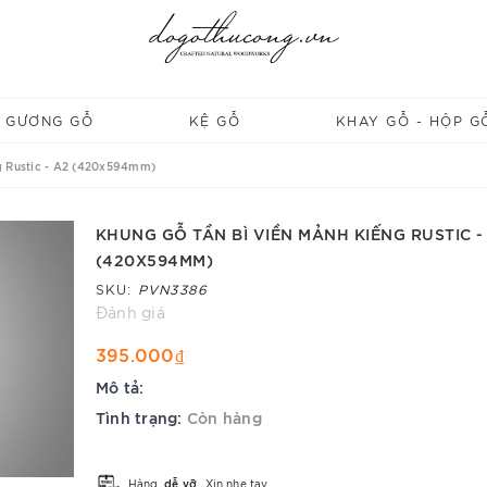
GƯƠNG GỖ
KỆ GỖ
KHAY GỖ - HỘP G
g Rustic - A2 (420x594mm)
KHUNG GỖ TẦN BÌ VIỀN MẢNH KIẾNG RUSTIC -
(420X594MM)
SKU:
PVN3386
Đánh giá
395.000₫
Mô tả:
Tình trạng:
Còn hàng
Hàng
dễ vỡ
. Xin nhẹ tay.