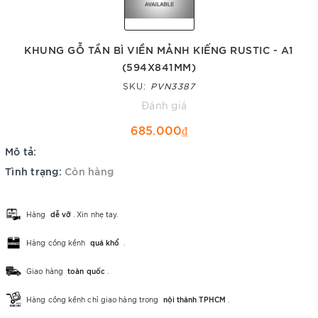
KHUNG GỖ TẦN BÌ VIỀN MẢNH KIẾNG RUSTIC - A1
(594X841MM)
SKU:
PVN3387
Đánh giá
685.000₫
Mô tả:
Tình trạng:
Còn hàng
Hàng
dễ vỡ
. Xin nhẹ tay.
Hàng cồng kềnh
quá khổ
.
Giao hàng
toàn quốc
.
Hàng cồng kềnh chỉ giao hàng trong
nội thành TPHCM
.