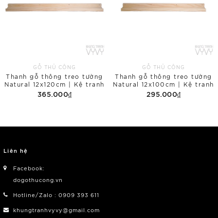
GỖ THỦ CÔNG
GỖ THỦ CÔNG
Thanh gỗ thông treo tường
Thanh gỗ thông treo tường
Natural 12x120cm | Kệ tranh
Natural 12x100cm | Kệ tranh
365.000₫
295.000₫
Liên hệ
Facebook:
dogothucong.vn
Hotline/Zalo : 0909 393 611
khungtranhvyvy@gmail.com