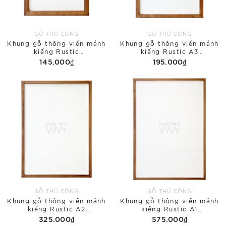
GỖ THỦ CÔNG
GỖ THỦ CÔNG
Khung gỗ thông viền mảnh
Khung gỗ thông viền mảnh
kiếng Rustic
kiếng Rustic A3
A4(210x297mm)
(297x420mm)
145.000₫
195.000₫
GỖ THỦ CÔNG
GỖ THỦ CÔNG
Khung gỗ thông viền mảnh
Khung gỗ thông viền mảnh
kiếng Rustic A2
kiếng Rustic A1
(420x594mm)
(594x841mm)
325.000₫
575.000₫