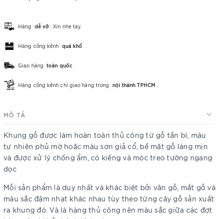
Hàng
dễ vỡ
. Xin nhẹ tay.
Hàng cồng kềnh
quá khổ
.
Giao hàng
toàn quốc
.
Hàng cồng kềnh chỉ giao hàng trong
nội thành TPHCM
.
MÔ TẢ
Khung gỗ được làm hoàn toàn thủ công từ gỗ tần bì, màu
tự nhiên phủ mờ hoặc màu sơn giả cổ, bề mặt gỗ láng mịn
và được xử lý chống ẩm, có kiếng và móc treo tường ngang
dọc
Mỗi sản phẩm là duy nhất và khác biệt bởi vân gỗ, mắt gỗ và
màu sắc đậm nhạt khác nhau tùy theo từng cây gỗ sản xuất
ra khung đó. Và là hàng thủ công nên màu sắc giữa các đợt