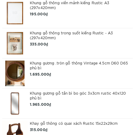
Khung gỗ thông viền mảnh kiếng Rustic A3
(297x420mm)
195.000₫
Khung gỗ thông trong suốt kiếng Rustic - A3
(297x420mm)
335.000₫
Khung gương .tròn gỗ thông Vintage 4.5cm D60 D65
phủ bì
1.695.000₫
Khung gương gỗ tần bì bo góc 3x3cm rustic 40x120
phủ bì
1.965.000₫
Khay gỗ thông có quai xách Rustic 15x22x29cm
315.000₫