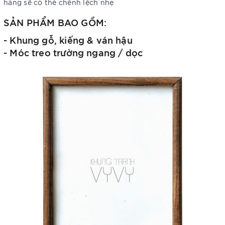
hàng sẽ có thể chênh lệch nhẹ
SẢN PHẨM BAO GỒM:
- Khung gỗ, kiếng & ván hậu
- Móc treo trường ngang / dọc