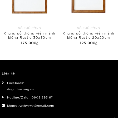
GỖ THỦ CÔNG
GỖ THỦ CÔNG
Khung gỗ thông viền mảnh
Khung gỗ thông viền mảnh
kiếng Rustic 30x30cm
kiếng Rustic 20x20cm
175.000₫
125.000₫
Liên hệ
Facebook:
dogothucong.vn
Hotline/Zalo : 0909 393 611
khungtranhvyvy@gmail.com