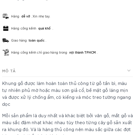
Hàng
dễ vỡ
. Xin nhẹ tay.
Hàng cồng kềnh
quá khổ
.
Giao hàng
toàn quốc
.
Hàng cồng kềnh chỉ giao hàng trong
nội thành TPHCM
.
MÔ TẢ
Khung gỗ được làm hoàn toàn thủ công từ gỗ tần bì, màu
tự nhiên phủ mờ hoặc màu sơn giả cổ, bề mặt gỗ láng mịn
và được xử lý chống ẩm, có kiếng và móc treo tường ngang
dọc
Mỗi sản phẩm là duy nhất và khác biệt bởi vân gỗ, mắt gỗ và
màu sắc đậm nhạt khác nhau tùy theo từng cây gỗ sản xuất
ra khung đó. Và là hàng thủ công nên màu sắc giữa các đợt