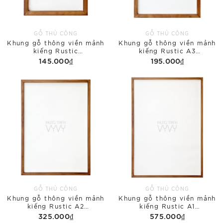
GỖ THỦ CÔNG
GỖ THỦ CÔNG
Khung gỗ thông viền mảnh
Khung gỗ thông viền mảnh
kiếng Rustic
kiếng Rustic A3
A4(210x297mm)
(297x420mm)
145.000₫
195.000₫
GỖ THỦ CÔNG
GỖ THỦ CÔNG
Khung gỗ thông viền mảnh
Khung gỗ thông viền mảnh
kiếng Rustic A2
kiếng Rustic A1
(420x594mm)
(594x841mm)
325.000₫
575.000₫