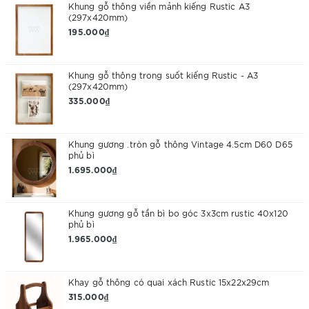
Khung gỗ thông viền mảnh kiếng Rustic A3
(297x420mm)
195.000₫
Khung gỗ thông trong suốt kiếng Rustic - A3
(297x420mm)
335.000₫
Khung gương .tròn gỗ thông Vintage 4.5cm D60 D65
phủ bì
1.695.000₫
Khung gương gỗ tần bì bo góc 3x3cm rustic 40x120
phủ bì
1.965.000₫
Khay gỗ thông có quai xách Rustic 15x22x29cm
315.000₫