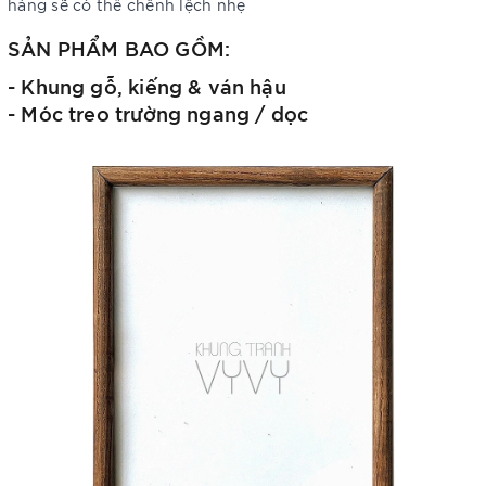
hàng sẽ có thể chênh lệch nhẹ
SẢN PHẨM BAO GỒM:
- Khung gỗ, kiếng & ván hậu
- Móc treo trường ngang / dọc