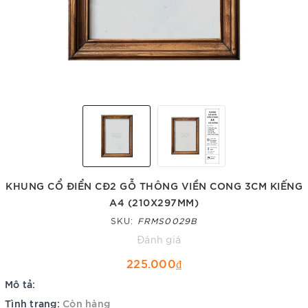
KHUNG CỔ ĐIỂN CĐ2 GỖ THÔNG VIỀN CONG 3CM KIẾNG
A4 (210X297MM)
SKU:
FRMS0029B
Đánh giá
225.000₫
Mô tả:
Tình trạng:
Còn hàng