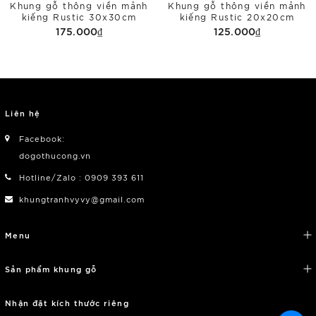
Khung gỗ thông viền mảnh
Khung gỗ thông viền mảnh
kiếng Rustic 30x30cm
kiếng Rustic 20x20cm
175.000₫
125.000₫
Liên hệ
Facebook:
dogothucong.vn
Hotline/Zalo : 0909 393 611
khungtranhvyvy@gmail.com
Menu
Sản phẩm khung gỗ
Nhận đặt kích thước riêng