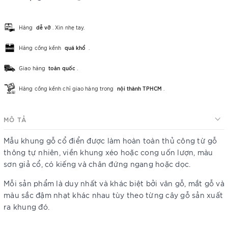
Hàng
dễ vỡ
. Xin nhẹ tay.
Hàng cồng kềnh
quá khổ
.
Giao hàng
toàn quốc
.
Hàng cồng kềnh chỉ giao hàng trong
nội thành TPHCM
.
MÔ TẢ
Mẫu khung gỗ cổ điển được làm hoàn toàn thủ công từ gỗ
thông tự nhiên, viền khung xéo hoặc cong uốn lượn, màu
sơn giả cổ, có kiếng và chân đứng ngang hoặc dọc.
Mỗi sản phẩm là duy nhất và khác biệt bởi vân gỗ, mắt gỗ và
màu sắc đậm nhạt khác nhau tùy theo từng cây gỗ sản xuất
ra khung đó.