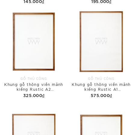
145.000₫
195.000₫
GỖ THỦ CÔNG
GỖ THỦ CÔNG
Khung gỗ thông viền mảnh
Khung gỗ thông viền mảnh
kiếng Rustic A2
kiếng Rustic A1
(420x594mm)
(594x841mm)
325.000₫
575.000₫