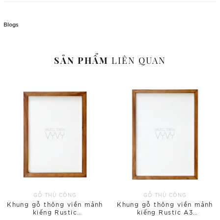
Blogs
SẢN PHẨM
LIÊN QUAN
GỖ THỦ CÔNG
GỖ THỦ CÔNG
Khung gỗ thông viền mảnh
Khung gỗ thông viền mảnh
kiếng Rustic
kiếng Rustic A3
A4(210x297mm)
(297x420mm)