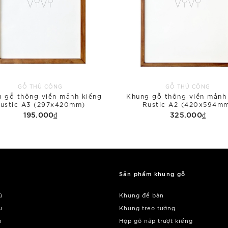
GỖ THỦ CÔNG
GỖ THỦ CÔNG
 gỗ thông viền mảnh kiếng
Khung gỗ thông viền mảnh
ustic A3 (297x420mm)
Rustic A2 (420x594m
195.000₫
325.000₫
Sản phẩm khung gỗ
ủ
Khung để bàn
u
Khung treo tường
m
Hộp gỗ nắp trượt kiếng