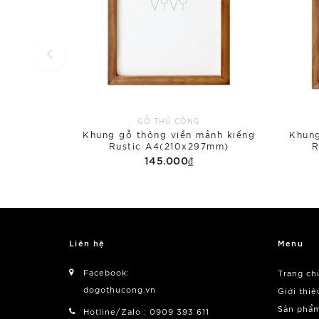
GỖ THỦ CÔNG
Khung gỗ thông viền mảnh kiếng
Khung
Rustic A4(210x297mm)
R
145.000₫
Liên hệ
Menu
Facebook:
Trang ch
dogothucong.vn
Giới thiệ
Sản phẩ
Hotline/Zalo : 0909 393 611