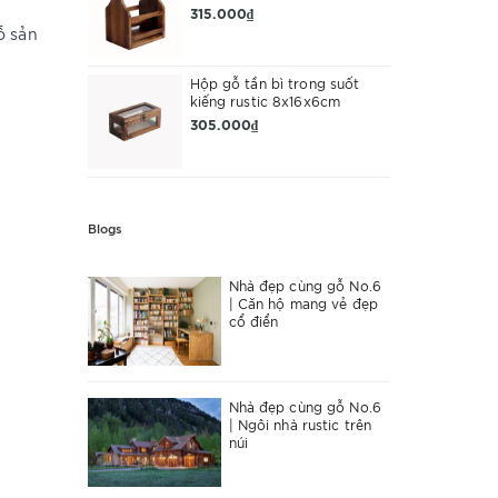
315.000₫
ỗ sản
Hộp gỗ tần bì trong suốt
kiếng rustic 8x16x6cm
305.000₫
Blogs
Nhà đẹp cùng gỗ No.6
| Căn hộ mang vẻ đẹp
cổ điển
Nhà đẹp cùng gỗ No.6
| Ngôi nhà rustic trên
núi