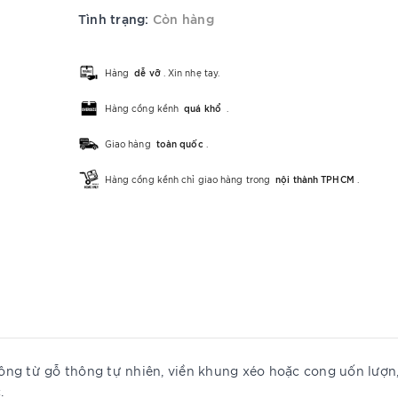
Tình trạng:
Còn hàng
Hàng
dễ vỡ
. Xin nhẹ tay.
Hàng cồng kềnh
quá khổ
.
Giao hàng
toàn quốc
.
Hàng cồng kềnh chỉ giao hàng trong
nội thành TPHCM
.
ông từ gỗ thông tự nhiên, viền khung xéo hoặc cong uốn lượn
.