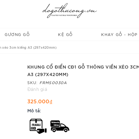
GƯƠNG GỖ
KỆ GỖ
KHAY GỖ - HỘP
ền xéo 3cm kiếng A3 (297x420mm)
KHUNG CỔ ĐIỂN CĐ1 GỖ THÔNG VIỀN XÉO 3CM
A3 (297X420MM)
SKU:
FRMS0030A
Đánh giá
325.000₫
Mô tả: