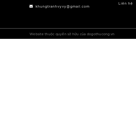
Liên hệ
khungtranhvyvy@gmail.com
Website thuộc quyền sở hữu của dogothucong.vn