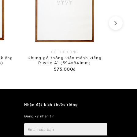
GỖ THỦ CÔNG
 kiếng
Khung gỗ thông viền mảnh kiếng
Khung gỗ
m)
Rustic A1 (594x841mm)
575.000₫
Nhận đặt kích thước riêng
Đăng ký nhận tin