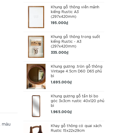
Khung gỗ thông viền mảnh
kiếng Rustic A3
(297x420mm)
195.000₫
Khung gỗ thông trong suốt
kiếng Rustic - A3
(297x420mm)
335.000₫
Khung gương .tròn gỗ thông
Vintage 4.5cm D60 D65 phủ
bì
1.695.000₫
Khung gương gỗ tần bì bo
góc 3x3cm rustic 40x120 phủ
bì
1.965.000₫
, màu
Khay gỗ thông có quai xách
Rustic 15x22x29cm