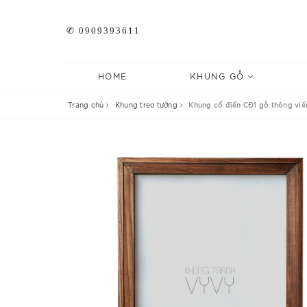
✆ 0909393611
HOME
KHUNG GỖ
Trang chủ
Khung treo tường
Khung cổ điển CĐ1 gỗ thông vi