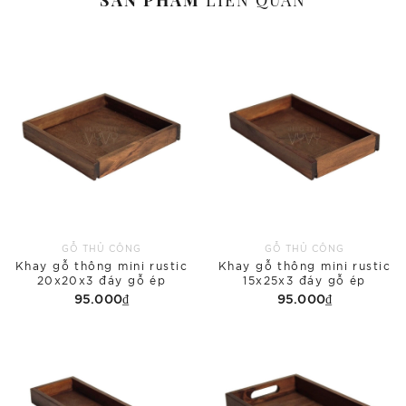
SẢN PHẨM
LIÊN QUAN
GỖ THỦ CÔNG
GỖ THỦ CÔNG
Khay gỗ thông mini rustic
Khay gỗ thông mini rustic
20x20x3 đáy gỗ ép
15x25x3 đáy gỗ ép
95.000₫
95.000₫