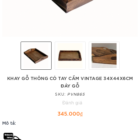
KHAY GỖ THÔNG CÓ TAY CẦM VINTAGE 34X44X6CM
ĐÁY GỖ
SKU:
PVN865
Đánh giá
345.000₫
Mô tả: