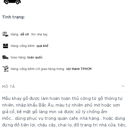
Tình trạng:
Hàng
dễ vỡ
. Xin nhẹ tay.
Hàng cồng kềnh
quá khổ
.
Giao hàng
toàn quốc
.
Hàng cồng kềnh chỉ giao hàng trong
nội thành TPHCM
.
MÔ TẢ
Mẫu khay gỗ được làm hoàn toàn thủ công từ gỗ thông tự
nhiên, nhập khẩu Bắc Âu, màu tự nhiên phủ mờ hoặc sơn
giả cổ, bề mặt gỗ láng mịn và được xử lý chống ẩm
mốc... dùng phục vụ trong quán cafe, nhà hàng... hoặc dùng
đựng đồ tiện lợi, chậu cây, chai lọ, đồ trang trí nhà cửa, tiệc,