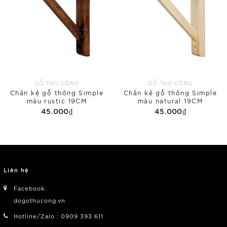
GỖ THỦ CÔNG
GỖ THỦ CÔNG
Chân kệ gỗ thông Simple
Chân kệ gỗ thông Simple
màu rustic 19CM
màu natural 19CM
45.000₫
45.000₫
Liên hệ
Facebook:
dogothucong.vn
Hotline/Zalo : 0909 393 611