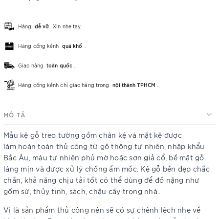
Hàng
dễ vỡ
. Xin nhẹ tay.
Hàng cồng kềnh
quá khổ
.
Giao hàng
toàn quốc
.
Hàng cồng kềnh chỉ giao hàng trong
nội thành TPHCM
.
MÔ TẢ
Mẫu kệ gỗ treo tường gồm chân kệ và mặt kệ được
làm hoàn toàn thủ công từ gỗ thông tự nhiên, nhập khẩu
Bắc Âu, màu tự nhiên phủ mờ hoặc sơn giả cổ, bề mặt gỗ
láng mịn và được xử lý chống ẩm mốc. Kệ gỗ bền đẹp chắc
chắn, khả năng chịu tải tốt có thể dùng để đồ nặng như
gốm sứ, thủy tinh, sách, chậu cây trong nhà..
Vì là sản phẩm thủ công nên sẽ có sự chênh lệch nhẹ về