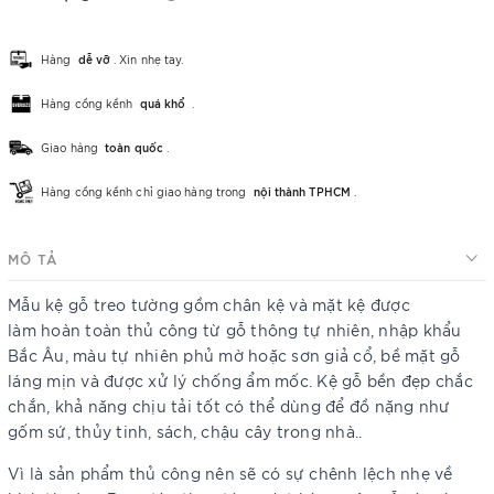
Hàng
dễ vỡ
. Xin nhẹ tay.
Hàng cồng kềnh
quá khổ
.
Giao hàng
toàn quốc
.
Hàng cồng kềnh chỉ giao hàng trong
nội thành TPHCM
.
MÔ TẢ
Mẫu kệ gỗ treo tường gồm chân kệ và mặt kệ được
làm hoàn toàn thủ công từ gỗ thông tự nhiên, nhập khẩu
Bắc Âu, màu tự nhiên phủ mờ hoặc sơn giả cổ, bề mặt gỗ
láng mịn và được xử lý chống ẩm mốc. Kệ gỗ bền đẹp chắc
chắn, khả năng chịu tải tốt có thể dùng để đồ nặng như
gốm sứ, thủy tinh, sách, chậu cây trong nhà..
Vì là sản phẩm thủ công nên sẽ có sự chênh lệch nhẹ về