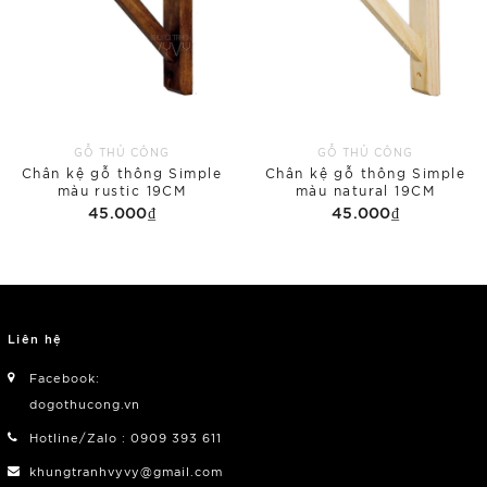
GỖ THỦ CÔNG
GỖ THỦ CÔNG
Chân kệ gỗ thông Simple
Chân kệ gỗ thông Simple
màu rustic 19CM
màu natural 19CM
45.000₫
45.000₫
Liên hệ
Facebook:
dogothucong.vn
Hotline/Zalo : 0909 393 611
khungtranhvyvy@gmail.com